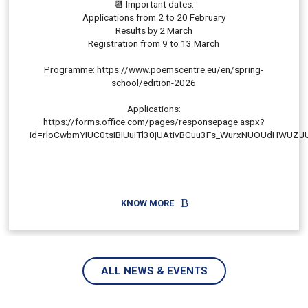
📆 Important dates:
Applications from 2 to 20 February
Results by 2 March
Registration from 9 to 13 March
Programme: https://www.poemscentre.eu/en/spring-
school/edition-2026
Applications:
https://forms.office.com/pages/responsepage.aspx?
id=rloCwbmYIUC0tsIBIUuITl30jUAtivBCuu3Fs_WurxNUOUdHWUZJ
KNOW MORE
ALL NEWS & EVENTS
NOTÍCIA/EVENTO