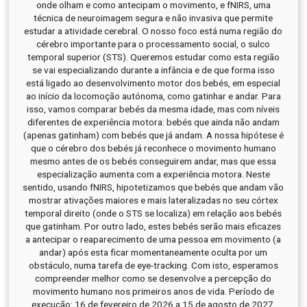
onde olham e como antecipam o movimento, e fNIRS, uma
técnica de neuroimagem segura e não invasiva que permite
estudar a atividade cerebral. O nosso foco está numa região do
cérebro importante para o processamento social, o sulco
temporal superior (STS). Queremos estudar como esta região
se vai especializando durante a infância e de que forma isso
está ligado ao desenvolvimento motor dos bebés, em especial
ao início da locomoção autónoma, como gatinhar e andar. Para
isso, vamos comparar bebés da mesma idade, mas com níveis
diferentes de experiência motora: bebés que ainda não andam
(apenas gatinham) com bebés que já andam. A nossa hipótese é
que o cérebro dos bebés já reconhece o movimento humano
mesmo antes de os bebés conseguirem andar, mas que essa
especialização aumenta com a experiência motora. Neste
sentido, usando fNIRS, hipotetizamos que bebés que andam vão
mostrar ativações maiores e mais lateralizadas no seu córtex
temporal direito (onde o STS se localiza) em relação aos bebés
que gatinham. Por outro lado, estes bebés serão mais eficazes
a antecipar o reaparecimento de uma pessoa em movimento (a
andar) após esta ficar momentaneamente oculta por um
obstáculo, numa tarefa de eye-tracking. Com isto, esperamos
compreender melhor como se desenvolve a percepção do
movimento humano nos primeiros anos de vida. Período de
execução: 16 de fevereiro de 2026 a 15 de agosto de 2027.