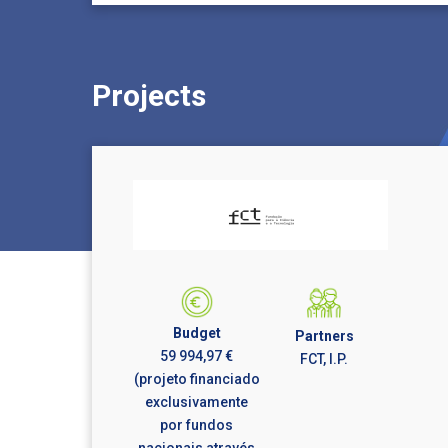
Projects
Budget
Partners
59 994,97 €
FCT, I.P.
(projeto financiado
exclusivamente
por fundos