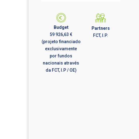
Budget
Partners
59 926,63 €
FCT, I.P.
(projeto financiado
exclusivamente
por fundos
nacionais através
da FCT, I.P / OE)