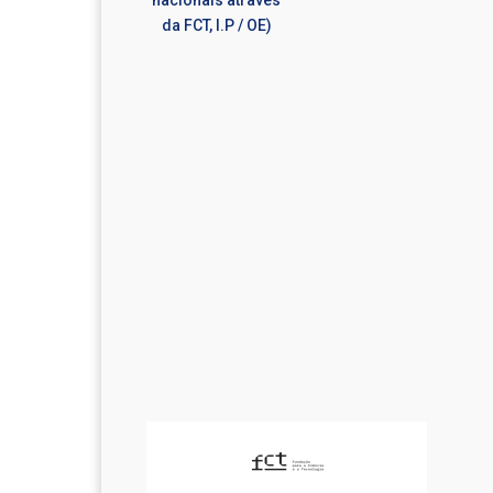
nacionais através
da FCT, I.P / OE)