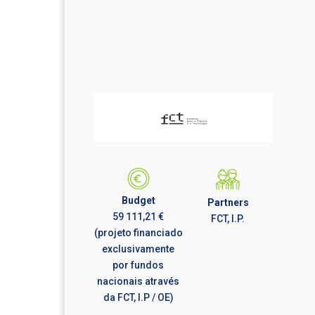
Budget
Partners
59 111,21 €
FCT, I.P.
(projeto financiado
exclusivamente
por fundos
nacionais através
da FCT, I.P / OE)