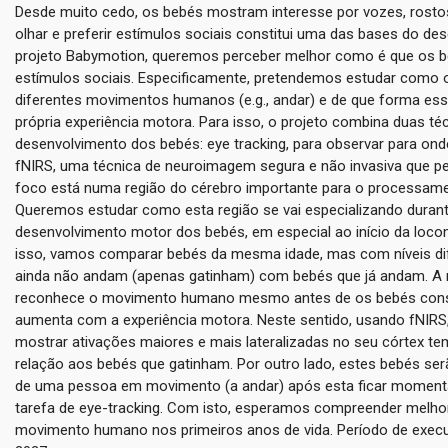
Desde muito cedo, os bebés mostram interesse por vozes, rost
olhar e preferir estímulos sociais constitui uma das bases do 
projeto Babymotion, queremos perceber melhor como é que os 
estímulos sociais. Especificamente, pretendemos estudar como 
diferentes movimentos humanos (e.g., andar) e de que forma es
própria experiência motora. Para isso, o projeto combina duas t
desenvolvimento dos bebés: eye tracking, para observar para o
fNIRS, uma técnica de neuroimagem segura e não invasiva que per
foco está numa região do cérebro importante para o processamen
Queremos estudar como esta região se vai especializando durante
desenvolvimento motor dos bebés, em especial ao início da loc
isso, vamos comparar bebés da mesma idade, mas com níveis dif
ainda não andam (apenas gatinham) com bebés que já andam. A n
reconhece o movimento humano mesmo antes de os bebés conse
aumenta com a experiência motora. Neste sentido, usando fNIR
mostrar ativações maiores e mais lateralizadas no seu córtex tem
relação aos bebés que gatinham. Por outro lado, estes bebés ser
de uma pessoa em movimento (a andar) após esta ficar moment
tarefa de eye-tracking. Com isto, esperamos compreender melh
movimento humano nos primeiros anos de vida. Período de execuç