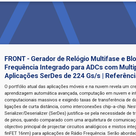
FRONT - Gerador de Relógio Multifase e Bl
Frequência Integrado para ADCs com Multi
Aplicações SerDes de 224 Gs/s | Referênc
O portfólio atual das aplicações móveis e na nuvem revela um cr
aprendizagem automática avançada, computação em nuvem e inteli
computacionais massivos e exigindo taxas de transferência de da
ligações de curta distância, como interconexões chip-a-chip. N
Serializer/Deserializer (SerDes) justifica-se pela necessidade de
de pinos, quando comparado com uma arquitetura de comunicaçã
objectivo principal de projectar circuitos analógicos e mistos i
finFET 16nm) para aplicações de Rádio Frequência. Serão aborda