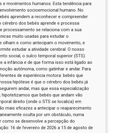
os e movimentos humanos. Esta tendência para
desenvolvimento socioemocional humano. No
bebés aprendem a reconhecer e compreender
o cérebro dos bebés aprende e processa
se processamento se relaciona com a sua
écnicas muito usadas para estudar o
nde olham e como antecipam o movimento, e
mite estudar a atividade cerebral. O nosso
to social, o sulco temporal superior (STS).
 a infância e de que forma isso está ligado ao
omoção autónoma, como gatinhar e andar. Para
erentes de experiência motora: bebés que
ossa hipótese é que o cérebro dos bebés já
guirem andar, mas que essa especialização
S, hipotetizamos que bebés que andam vão
poral direito (onde o STS se localiza) em
ão mais eficazes a antecipar o reaparecimento
aneamente oculta por um obstáculo, numa
or como se desenvolve a percepção do
ão: 16 de fevereiro de 2026 a 15 de agosto de