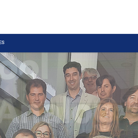
ES
r
ural