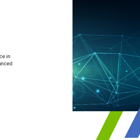
ce in
vanced