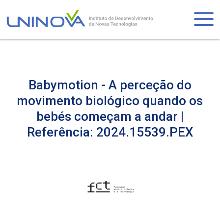
Skip
to
Logo
main
content
Babymotion - A perceção do
movimento biológico quando os
bebés começam a andar |
Referência: 2024.15539.PEX
Visually-
hidden