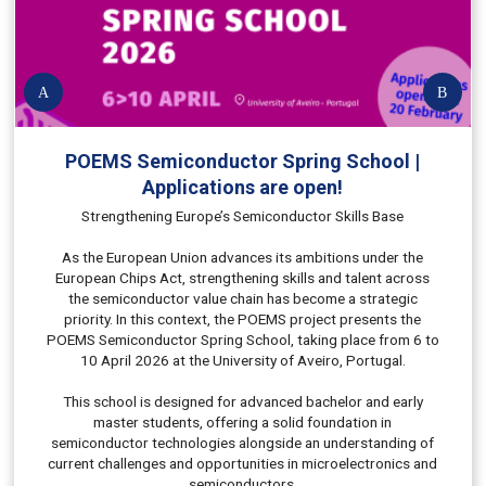
prev
next
obra
obra
about
POEMS
POEMS Semiconductor Spring School |
Semiconductor
Applications are open!
Spring
School
Strengthening Europe’s Semiconductor Skills Base
|
Applications
As the European Union advances its ambitions under the
are
European Chips Act, strengthening skills and talent across
open!
the semiconductor value chain has become a strategic
priority. In this context, the POEMS project presents the
POEMS Semiconductor Spring School, taking place from 6 to
10 April 2026 at the University of Aveiro, Portugal.
This school is designed for advanced bachelor and early
master students, offering a solid foundation in
semiconductor technologies alongside an understanding of
current challenges and opportunities in microelectronics and
semiconductors.