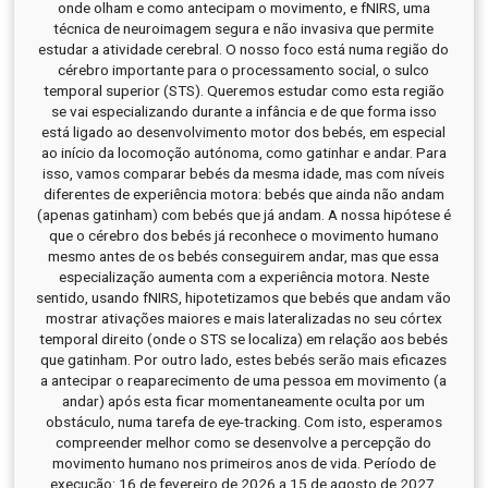
onde olham e como antecipam o movimento, e fNIRS, uma
técnica de neuroimagem segura e não invasiva que permite
estudar a atividade cerebral. O nosso foco está numa região do
cérebro importante para o processamento social, o sulco
temporal superior (STS). Queremos estudar como esta região
se vai especializando durante a infância e de que forma isso
está ligado ao desenvolvimento motor dos bebés, em especial
ao início da locomoção autónoma, como gatinhar e andar. Para
isso, vamos comparar bebés da mesma idade, mas com níveis
diferentes de experiência motora: bebés que ainda não andam
(apenas gatinham) com bebés que já andam. A nossa hipótese é
que o cérebro dos bebés já reconhece o movimento humano
mesmo antes de os bebés conseguirem andar, mas que essa
especialização aumenta com a experiência motora. Neste
sentido, usando fNIRS, hipotetizamos que bebés que andam vão
mostrar ativações maiores e mais lateralizadas no seu córtex
temporal direito (onde o STS se localiza) em relação aos bebés
que gatinham. Por outro lado, estes bebés serão mais eficazes
a antecipar o reaparecimento de uma pessoa em movimento (a
andar) após esta ficar momentaneamente oculta por um
obstáculo, numa tarefa de eye-tracking. Com isto, esperamos
compreender melhor como se desenvolve a percepção do
movimento humano nos primeiros anos de vida. Período de
execução: 16 de fevereiro de 2026 a 15 de agosto de 2027.