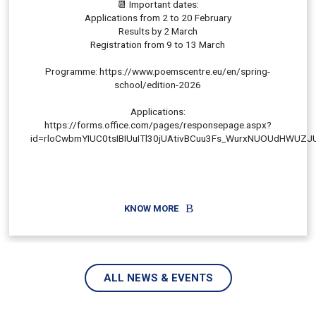
📆 Important dates:
Applications from 2 to 20 February
Results by 2 March
Registration from 9 to 13 March
Programme: https://www.poemscentre.eu/en/spring-
school/edition-2026
Applications:
https://forms.office.com/pages/responsepage.aspx?
id=rloCwbmYIUC0tsIBIUuITl30jUAtivBCuu3Fs_WurxNUOUdHWUZJ
KNOW MORE
ALL NEWS & EVENTS
NOTÍCIA/EVENTO