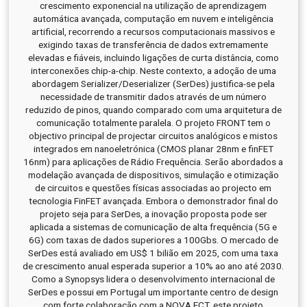
crescimento exponencial na utilização de aprendizagem
automática avançada, computação em nuvem e inteligência
artificial, recorrendo a recursos computacionais massivos e
exigindo taxas de transferência de dados extremamente
elevadas e fiáveis, incluindo ligações de curta distância, como
interconexões chip-a-chip. Neste contexto, a adoção de uma
abordagem Serializer/Deserializer (SerDes) justifica-se pela
necessidade de transmitir dados através de um número
reduzido de pinos, quando comparado com uma arquitetura de
comunicação totalmente paralela. O projeto FRONT tem o
objectivo principal de projectar circuitos analógicos e mistos
integrados em nanoeletrónica (CMOS planar 28nm e finFET
16nm) para aplicações de Rádio Frequência. Serão abordados a
modelação avançada de dispositivos, simulação e otimização
de circuitos e questões físicas associadas ao projecto em
tecnologia FinFET avançada. Embora o demonstrador final do
projeto seja para SerDes, a inovação proposta pode ser
aplicada a sistemas de comunicação de alta frequência (5G e
6G) com taxas de dados superiores a 100Gbs. O mercado de
SerDes está avaliado em US$ 1 bilião em 2025, com uma taxa
de crescimento anual esperada superior a 10% ao ano até 2030.
Como a Synopsys lidera o desenvolvimento internacional de
SerDes e possui em Portugal um importante centro de design
com forte colaboração com a NOVA FCT, este projeto