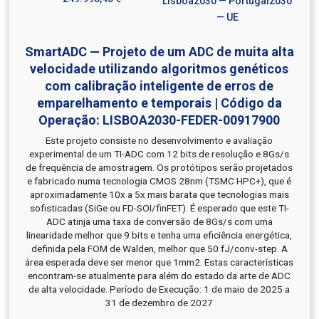
Lisboa2030 — Portugal2030
— UE
SmartADC — Projeto de um ADC de muita alta
velocidade utilizando algoritmos genéticos
com calibração inteligente de erros de
emparelhamento e temporais | Código da
Operação: LISBOA2030-FEDER-00917900
Este projeto consiste no desenvolvimento e avaliação
experimental de um TI-ADC com 12 bits de resolução e 8Gs/s
de frequência de amostragem. Os protótipos serão projetados
e fabricado numa tecnologia CMOS 28nm (TSMC HPC+), que é
aproximadamente 10x a 5x mais barata que tecnologias mais
sofisticadas (SiGe ou FD-SOI/finFET). É esperado que este TI-
ADC atinja uma taxa de conversão de 8Gs/s com uma
linearidade melhor que 9 bits e tenha uma eficiência energética,
definida pela FOM de Walden, melhor que 50 fJ/conv-step. A
área esperada deve ser menor que 1mm2. Estas características
encontram-se atualmente para além do estado da arte de ADC
de alta velocidade. Período de Execução: 1 de maio de 2025 a
31 de dezembro de 2027