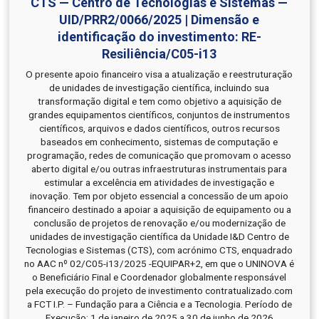
CTS — Centro de Tecnologias e Sistemas —
UID/PRR2/0066/2025 | Dimensão e
identificação do investimento: RE-
Resiliência/C05-i13
O presente apoio financeiro visa a atualização e reestruturação
de unidades de investigação científica, incluindo sua
transformação digital e tem como objetivo a aquisição de
grandes equipamentos científicos, conjuntos de instrumentos
científicos, arquivos e dados científicos, outros recursos
baseados em conhecimento, sistemas de computação e
programação, redes de comunicação que promovam o acesso
aberto digital e/ou outras infraestruturas instrumentais para
estimular a excelência em atividades de investigação e
inovação. Tem por objeto essencial a concessão de um apoio
financeiro destinado a apoiar a aquisição de equipamento ou a
conclusão de projetos de renovação e/ou modernização de
unidades de investigação científica da Unidade I&D Centro de
Tecnologias e Sistemas (CTS), com acrónimo CTS, enquadrado
no AAC nº 02/C05-i13/2025 -EQUIPAR+2, em que o UNINOVA é
o Beneficiário Final e Coordenador globalmente responsável
pela execução do projeto de investimento contratualizado.com
a FCT I.P. – Fundação para a Ciência e a Tecnologia. Período de
Execução: 1 de janeiro de 2025 a 30 de junho de 2026